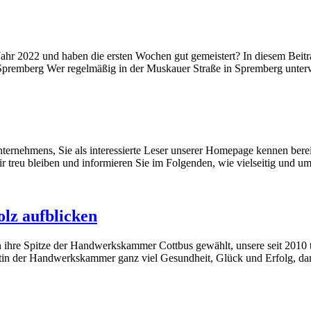
as Jahr 2022 und haben die ersten Wochen gut gemeistert? In diesem Beit
 Spremberg Wer regelmäßig in der Muskauer Straße in Spremberg unte
nternehmens, Sie als interessierte Leser unserer Homepage kennen bere
wir treu bleiben und informieren Sie im Folgenden, wie vielseitig und
olz aufblicken
hre Spitze der Handwerkskammer Cottbus gewählt, unsere seit 2010 tät
tin der Handwerkskammer ganz viel Gesundheit, Glück und Erfolg, d