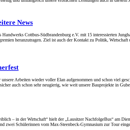
ielseitig und umfangreich unsere erbrachten Leistungen auch in diesem
eitere News
 Handwerks Cottbus-Südbrandenburg e.V. mit 15 interessierten Junghan
en heranzutragen. Ziel ist auch der Kontakt zu Politik, Wirtschaft
erfest
r unsere Arbeiten wieder voller Elan aufgenommen und schon viel ges
ind sicher auch schon sehr neugierig, wie weit unsere Bauprojekte in G
lich – in der Wirtschaft“ hielt der „Lausitzer NachfolgeBus“ am Di
 und zwei Schülerinnen vom Max-Steenbeck-Gymnasium zur Tour eing