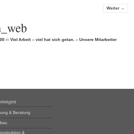
Weiter →
n_web
900
in
Viel Arbeit – viel hat sich getan. – Unsere Mitarbeiter
stungen
nung & Beratung
bau
onstruktion &