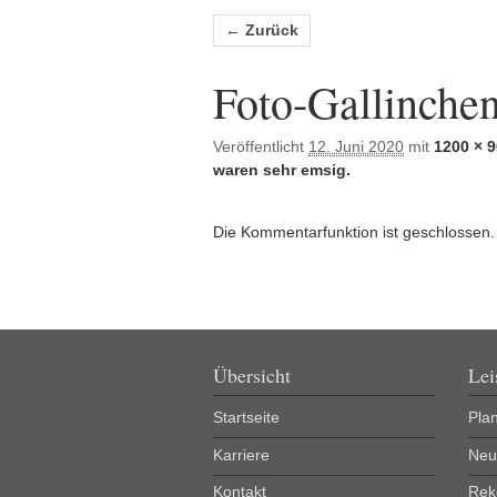
Bilder-Navigation
← Zurück
Foto-Gallinche
Veröffentlicht
12. Juni 2020
mit
1200 × 
waren sehr emsig.
Die Kommentarfunktion ist geschlossen.
Übersicht
Lei
Startseite
Pla
Karriere
Neu
Kontakt
Rek