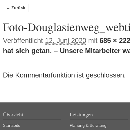
Bilder-Navigation
← Zurück
Foto-Douglasienweg_webti
Veröffentlicht
12. Juni 2020
mit
685 × 22
hat sich getan. – Unsere Mitarbeiter w
Die Kommentarfunktion ist geschlossen.
Übersicht
Leistungen
Startseite
Planung & Beratung