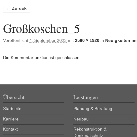
Bilder-Navigation
← Zurück
Großkoschen_5
Veröffentlicht
4. September 2023
mit
2560 × 1920
in
Neuigkeiten im
Die Kommentarfunktion ist geschlossen.
Übersicht
Leistungen
Startseite
Planung & Beratung
Karriere
Neubau
Kontakt
Rekonstruktion &
Denkmalschutz