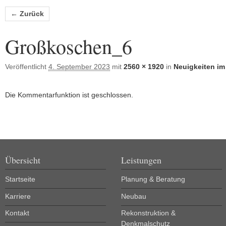
Bilder-Navigation
← Zurück
Großkoschen_6
Veröffentlicht
4. September 2023
mit
2560 × 1920
in
Neuigkeiten im
Die Kommentarfunktion ist geschlossen.
Übersicht
Leistungen
Startseite
Planung & Beratung
Karriere
Neubau
Kontakt
Rekonstruktion &
Denkmalschutz