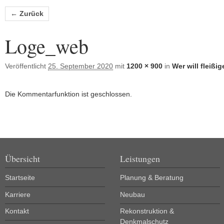
Bilder-Navigation
← Zurück
Loge_web
Veröffentlicht
25. September 2020
mit
1200 × 900
in
Wer will fleiß
Die Kommentarfunktion ist geschlossen.
Übersicht
Leistungen
Startseite
Planung & Beratung
Karriere
Neubau
Kontakt
Rekonstruktion &
Denkmalschutz