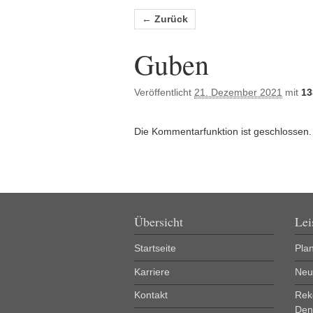
Bilder-Navigation
← Zurück
Guben
Veröffentlicht
21. Dezember 2021
mit
13
Die Kommentarfunktion ist geschlossen.
Übersicht
Lei
Startseite
Pla
Karriere
Neu
Kontakt
Rek
Den