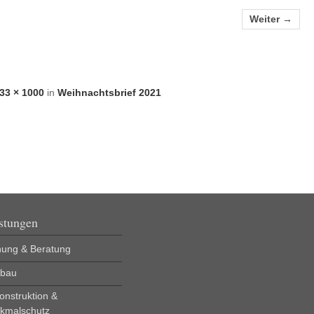
Weiter →
33 × 1000
in
Weihnachtsbrief 2021
stungen
nung & Beratung
bau
onstruktion &
kmalschutz