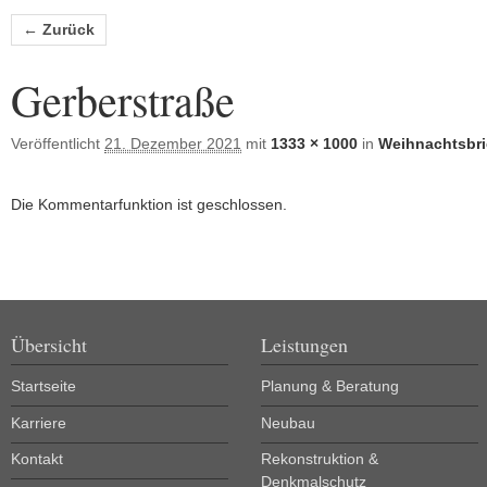
Bilder-Navigation
← Zurück
Gerberstraße
Veröffentlicht
21. Dezember 2021
mit
1333 × 1000
in
Weihnachtsbri
Die Kommentarfunktion ist geschlossen.
Übersicht
Leistungen
Startseite
Planung & Beratung
Karriere
Neubau
Kontakt
Rekonstruktion &
Denkmalschutz