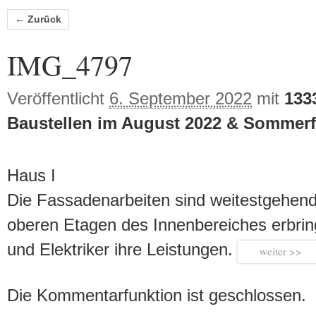
Bilder-Navigation
← Zurück
IMG_4797
Veröffentlicht
6. September 2022
mit
133
Baustellen im August 2022 & Sommerf
Haus I
Die Fassadenarbeiten sind weitestgehend
oberen Etagen des Innenbereiches erbri
und Elektriker ihre Leistungen.
weiter
Die Kommentarfunktion ist geschlossen.