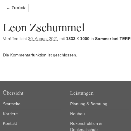
Bilder-Navigation
← Zurück
Leon Zschummel
Veröffentlicht
30. August 2021
mit
1333 × 1000
in
Sommer bei TER
Die Kommentarfunktion ist geschlossen.
Übersicht
Leistungen
Startseite
Planung & Beratung
Karriere
Neubau
Kontakt
Rekonstruktion &
Denkmalschutz