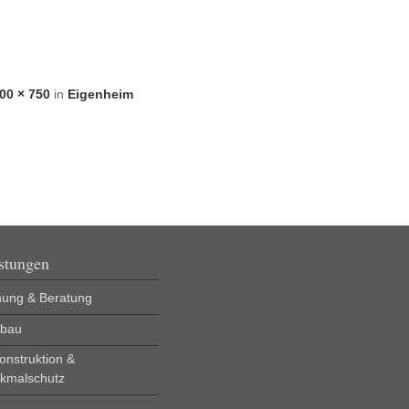
00 × 750
in
Eigenheim
stungen
nung & Beratung
bau
onstruktion &
kmalschutz