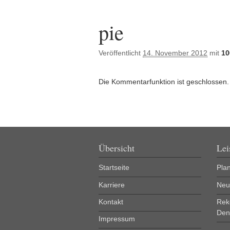
Bilder-Navigation
pie
Veröffentlicht
14. November 2012
mit
10
Die Kommentarfunktion ist geschlossen.
Übersicht
Lei
Startseite
Pla
Karriere
Neu
Kontakt
Rek
Den
Impressum