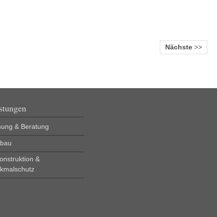
Nächste
>>
stungen
nung & Beratung
bau
onstruktion &
kmalschutz