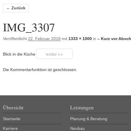
Bilder-Navigation
← Zurück
IMG_3307
Veröffentlicht
22. Februar 2018
mit
1333 × 1000
in
– Kurz vor Absch
weiter
Blick in die Küche
Die Kommentarfunktion ist geschlossen.
Übersicht
Leistungen
Startseite
Planung & Beratung
Karriere
Neubau