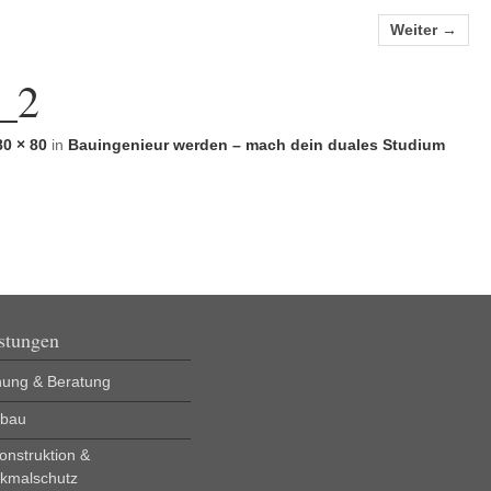
Weiter →
k_2
80 × 80
in
Bauingenieur werden – mach dein duales Studium
stungen
nung & Beratung
bau
onstruktion &
kmalschutz