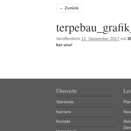
Bilder-Navigation
← Zurück
terpebau_grafi
Veröffentlicht
12. September 2017
mit
3
bei uns!
Übersicht
Lei
Startseite
Pla
Karriere
Neu
Kontakt
Rek
Den
Impressum