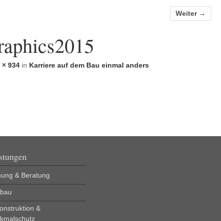
Weiter →
raphics2015
 × 934
in
Karriere auf dem Bau einmal anders
stungen
nung & Beratung
bau
onstruktion &
kmalschutz