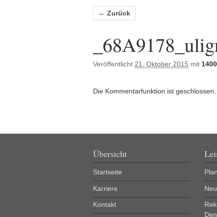
Bilder-Navigation
← Zurück
_68A9178_ulig
Veröffentlicht
21. Oktober 2015
mit
1400
Die Kommentarfunktion ist geschlossen.
Übersicht
Lei
Startseite
Pla
Karriere
Neu
Kontakt
Rek
Den