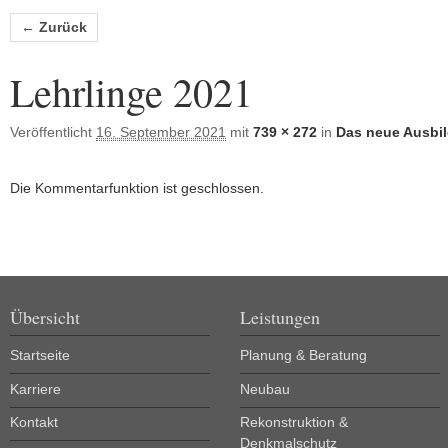
Bilder-Navigation
← Zurück
Lehrlinge 2021
Veröffentlicht
16. September 2021
mit
739 × 272
in
Das neue Ausbi
Die Kommentarfunktion ist geschlossen.
Übersicht
Leistungen
Startseite
Planung & Beratung
Karriere
Neubau
Kontakt
Rekonstruktion &
Denkmalschutz