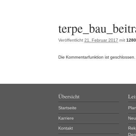
Bilder-Navigation
terpe_bau_beit
Veröffentlicht
21. Februar 2017
mit
1280
Die Kommentarfunktion ist geschlossen.
Übersicht
Lei
Startseite
Pla
Karriere
Neu
Kontakt
Rek
Den