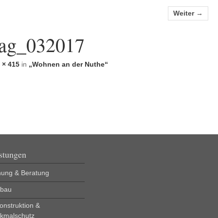
Weiter →
rag_032017
 × 415
in
„Wohnen an der Nuthe“
stungen
nung & Beratung
bau
onstruktion &
kmalschutz