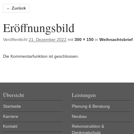
Bilder-Navigation
← Zurück
Eröffnungsbild
Veröffentlicht
21. Dezember 2022
mit
300 × 150
in
Weihnachtsbrief
Die Kommentarfunktion ist geschlossen.
Übersicht
Leistungen
Startseite
Planung & Beratung
Karriere
Neubau
Kontakt
Rekonstruktion &
Denkmalschutz