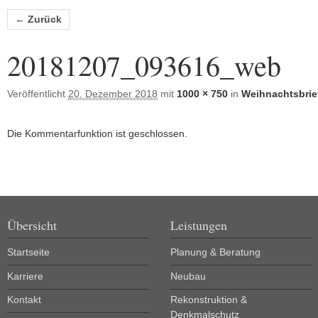
Bilder-Navigation
← Zurück
20181207_093616_web
Veröffentlicht
20. Dezember 2018
mit
1000 × 750
in
Weihnachtsbrie
Die Kommentarfunktion ist geschlossen.
Übersicht
Leistungen
Startseite
Planung & Beratung
Karriere
Neubau
Kontakt
Rekonstruktion &
Denkmalschutz