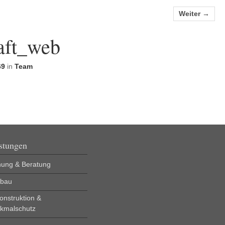
Weiter →
aft_web
69
in
Team
stungen
nung & Beratung
bau
onstruktion &
kmalschutz