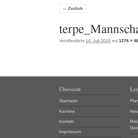
Bilder-Navigation
← Zurück
terpe_Mannsch
Veröffentlicht
14. Juli 2016
mit
1276 × 4
Übersicht
Lei
Startseite
Pla
Karriere
Neu
Kontakt
Rek
Den
Impressum