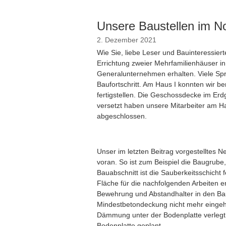
Unsere Baustellen im 
2. Dezember 2021
Wie Sie, liebe Leser und Bauinteressier
Errichtung zweier Mehrfamilienhäuser i
Generalunternehmen erhalten. Viele Sp
Baufortschritt. Am Haus I konnten wir b
fertigstellen. Die Geschossdecke im Erd
versetzt haben unsere Mitarbeiter am H
abgeschlossen.
Unser im letzten Beitrag vorgestelltes 
voran. So ist zum Beispiel die Baugrub
Bauabschnitt ist die Sauberkeitsschicht 
Fläche für die nachfolgenden Arbeiten e
Bewehrung und Abstandhalter in den Ba
Mindestbetondeckung nicht mehr eingeh
Dämmung unter der Bodenplatte verlegt.
Bodenplatte geplant.