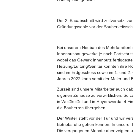
Der 2. Bauabschnitt wird zeitversetzt z
Gründungssohle vor der Sauberkeitssch
Bei unserem Neubau des Mehrfamilienha
Innenausbaugewerke je nach Fortschrit
wobei das Gewerk Innenputz fertiggestel
Heizung/Lüftung/Sanitär konnten ihre R
sind im Erdgeschoss sowie im 1. und 2.
Jahres 2022 kann somit der Maler und Bo
Zurzeit sind unsere Mitarbeiter auch da
eigenen Zuhause zu verwirklichen. So z
in Weißkeißel und in Hoyerswerda. 4 Ei
die Bauherren übergeben.
Der Winter steht vor der Tür und wir ver
Betriebsruhe gehen können. In unserer B
Die vergangenen Monate aber zeigten un