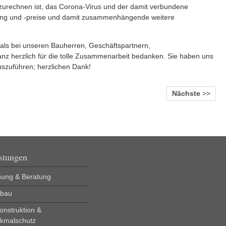
nzurechnen ist, das Corona-Virus und der damit verbundene
ffung und -preise und damit zusammenhängende weitere
als bei unseren Bauherren, Geschäftspartnern,
z herzlich für die tolle Zusammenarbeit bedanken. Sie haben uns
uszuführen; herzlichen Dank!
Nächste
>>
stungen
nung & Beratung
bau
onstruktion &
kmalschutz