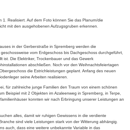
um 1. Realisiert. Auf dem Foto können Sie das Planum/die
icht mit den ausgehobenen Aufzugsgruben erkennen.
uses in der Gerberstraße in Spremberg werden die
t geschossweise vom Erdgeschoss bis Dachgeschoss durchgeführt,
lt ist. Die Elektriker, Trockenbauer und das Gewerk
ohinstallationen abschließen. Noch vor den Weihnachtsfeiertagen
 Obergeschoss die Estrichleistungen geplant. Anfang des neuen
denleger seine Arbeiten realisieren.
bei, für zahlreiche junge Familien den Traum von einem schönen
um Beispiel mit 2 Objekten im Azaleenweg in Spremberg, in Terpe,
nfamilienhäuser konnten wir nach Erbringung unserer Leistungen an
suchen alles, damit wir ruhigen Gewissens in die verdiente
ranche sind viele Leistungen stark von der Witterung abhängig.
s auch, dass eine weitere unbekannte Variable in das