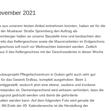
November 2021
te aus unserem letzten Artikel entnehmen konnten, haben wir für die
n der Muskauer Straße Spremberg den Auftrag als
remberger halten an unserer Baustelle inne und beobachten den
ereits das Kellergeschoss sowie die Maurerarbeiten im Erdgeschoss
geschoss soll noch vor Weihnachten betoniert werden. Zeitlich
aus II das Kellergeschoss mit der Geschossdecke in dieser Woche
Neubauprojekt Pflegefachzentrum in Guben geht auch sehr gut
e, für das Gewerk Erdbau, komplett ausgehoben. Beim 1.
fertiggestellt, wodurch jetzt eine ebene, saubere und trockene
ntstanden ist. Dementsprechend wird wirksam verhindert, dass die
ugrund gedrückt werden und damit die geforderte
alten werden kann. Auf dem folgenden Foto wird gerade die
 Mit Ende der 49. Kalenderwoche ist die Herstellung der