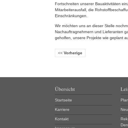
Fortschreiten unserer Bauaktivitäten ei
Mitarbeiterausfall, die Rohstoffbescha
Einschränkungen.
Wir möchten uns an dieser Stelle nochm
Nachauftragnehmern und Lieferanten gan
geholfen, unsere Projekte wie geplant a
<<
Vorherige
Übersicht
Lei
Startseite
Pla
Karriere
Neu
Kontakt
Rek
Den