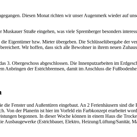
eingegangen. Diesen Monat richten wir unser Augenmerk wieder auf unse
 Muskauer Straße eingehen, was viele Spremberger besonders interess
n die Eigentümer bzw. Mieter übergeben. Die Schlüsselübergabe der v
 bereichert. Wir hoffen, dass sich alle Bewohner in ihrem neuen Zuha
 in das 3. Obergeschoss abgeschlossen. Die Innenputzarbeiten im Erdges
dem Anbringen der Estrichbremsen, damit im Anschluss die Fußbodenhe
n
ie die Fenster und Außentüren eingebaut. An 2 Ferienhäusern sind die
trich. Von der Planerin ist hier im Vorfeld ein Farbkonzept erarbeitet 
istungen begonnen. In dieser Woche können in einem Haus die Trocke
e Ausbaugewerke (Estrichbauer, Elektro, Heizung/Lüftung/Sanitär, Ma