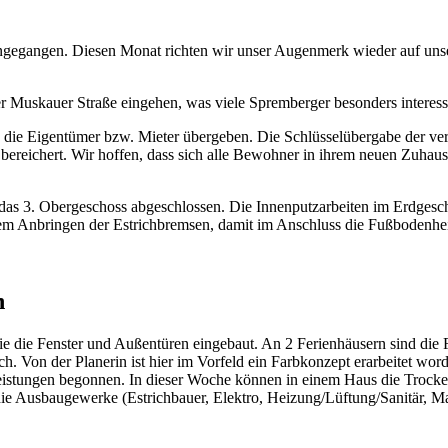
eingegangen. Diesen Monat richten wir unser Augenmerk wieder auf unse
 Muskauer Straße eingehen, was viele Spremberger besonders interess
n die Eigentümer bzw. Mieter übergeben. Die Schlüsselübergabe der v
 bereichert. Wir hoffen, dass sich alle Bewohner in ihrem neuen Zuha
 in das 3. Obergeschoss abgeschlossen. Die Innenputzarbeiten im Erdges
dem Anbringen der Estrichbremsen, damit im Anschluss die Fußbodenhe
n
ie die Fenster und Außentüren eingebaut. An 2 Ferienhäusern sind die
trich. Von der Planerin ist hier im Vorfeld ein Farbkonzept erarbeitet 
istungen begonnen. In dieser Woche können in einem Haus die Trocke
e Ausbaugewerke (Estrichbauer, Elektro, Heizung/Lüftung/Sanitär, Ma