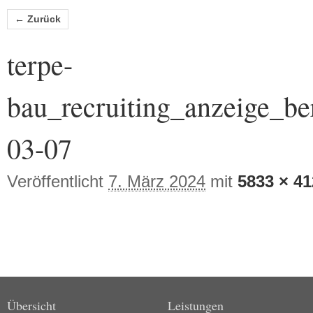
Bilder-Navigation
← Zurück
terpe-
bau_recruiting_anzeige_be
03-07
Veröffentlicht
7. März 2024
mit
5833 × 41
Übersicht
Leistungen