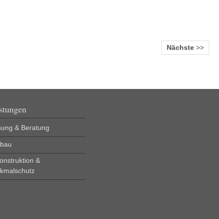
Nächste
>>
stungen
nung & Beratung
bau
onstruktion &
kmalschutz