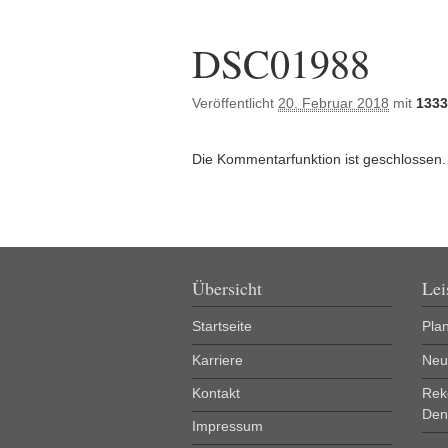
Bilder-Navigation
DSC01988
Veröffentlicht
20. Februar 2018
mit
1333
Die Kommentarfunktion ist geschlossen.
Übersicht
Lei
Startseite
Pla
Karriere
Neu
Kontakt
Rek
Den
Impressum