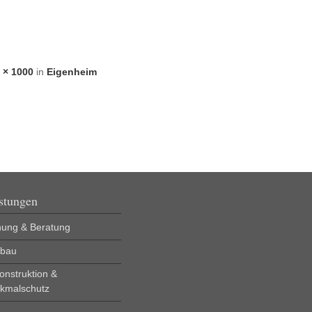
 × 1000
in
Eigenheim
stungen
nung & Beratung
bau
onstruktion &
kmalschutz