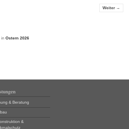
Weiter →
in
Ostern 2026
stungen
nung & Beratung
bau
onstruktion &
kmalschutz