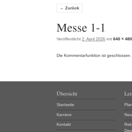
Bilder-Navigation
← Zurück
Messe 1-1
Veröffentlicht
2. April 2026
mit
640 × 480
Die Kommentarfunktion ist geschlossen.
Übersicht
Lei
Startseite
Pla
Karriere
Neu
Kontakt
Rek
Den