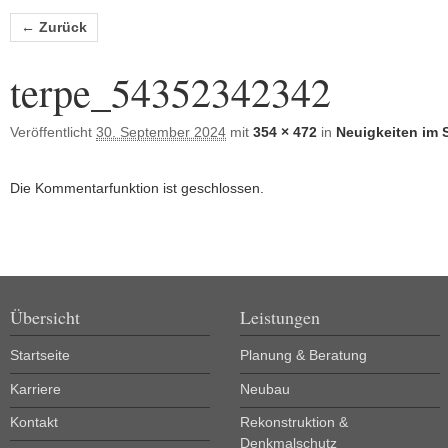
Bilder-Navigation
← Zurück
terpe_54352342342
Veröffentlicht
30. September 2024
mit
354 × 472
in
Neuigkeiten im 
Die Kommentarfunktion ist geschlossen.
Übersicht
Leistungen
Startseite
Planung & Beratung
Karriere
Neubau
Kontakt
Rekonstruktion &
Denkmalschutz