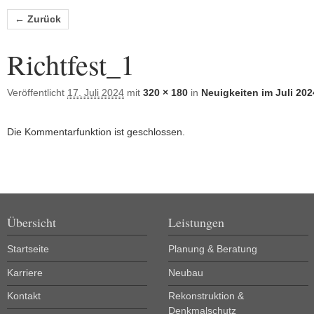
Bilder-Navigation
← Zurück
Richtfest_1
Veröffentlicht
17. Juli 2024
mit
320 × 180
in
Neuigkeiten im Juli 202
Die Kommentarfunktion ist geschlossen.
Übersicht
Leistungen
Startseite
Planung & Beratung
Karriere
Neubau
Kontakt
Rekonstruktion &
Denkmalschutz