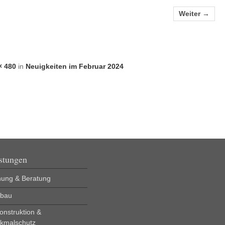
Weiter →
× 480
in
Neuigkeiten im Februar 2024
stungen
nung & Beratung
bau
onstruktion &
kmalschutz