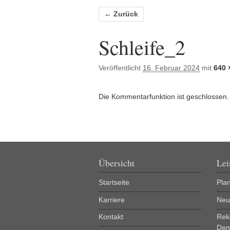
Bilder-Navigation
← Zurück
Schleife_2
Veröffentlicht
16. Februar 2024
mit
640 
Die Kommentarfunktion ist geschlossen.
Übersicht
Lei
Startseite
Pla
Karriere
Neu
Kontakt
Rek
Den