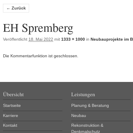
Bilder-Navigation
← Zurück
EH Spremberg
Veröffentlicht
18. Mai 2022
mit
1333 × 1000
in
Neubauprojekte im B
Die Kommentarfunktion ist geschlossen.
Übersicht
Leistungen
Startseite
Planung & Beratung
Karriere
Neubau
Kontakt
Rekonstruktion &
Denkmalschutz