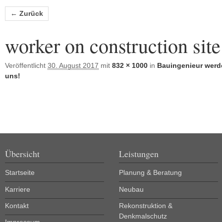
Bilder-Navigation
← Zurück
worker on construction site
Veröffentlicht
30. August 2017
mit
832 × 1000
in
Bauingenieur werd
uns!
Übersicht
Leistungen
Startseite
Planung & Beratung
Karriere
Neubau
Kontakt
Rekonstruktion &
Denkmalschutz
Impressum