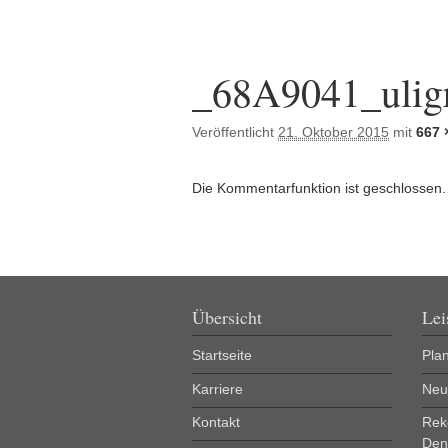
Bilder-Navigation
_68A9041_uligr
Veröffentlicht
21. Oktober 2015
mit
667 
Die Kommentarfunktion ist geschlossen.
Übersicht
Lei
Startseite
Pla
Karriere
Neu
Kontakt
Rek
Den