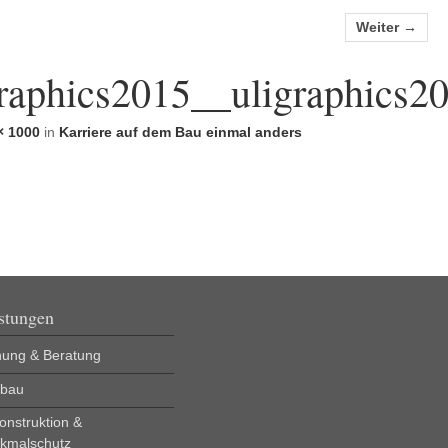
Weiter →
aphics2015__uligraphics2
× 1000
in
Karriere auf dem Bau einmal anders
stungen
nung & Beratung
bau
onstruktion &
kmalschutz