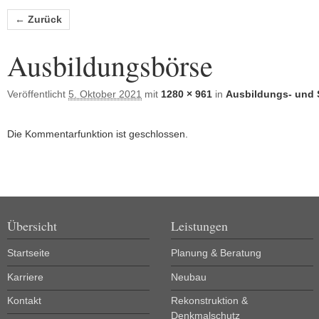
Bilder-Navigation
← Zurück
Ausbildungsbörse
Veröffentlicht
5. Oktober 2021
mit
1280 × 961
in
Ausbildungs- und 
Die Kommentarfunktion ist geschlossen.
Übersicht
Leistungen
Startseite
Planung & Beratung
Karriere
Neubau
Kontakt
Rekonstruktion &
Denkmalschutz