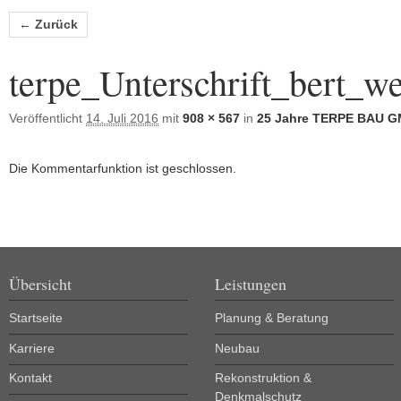
Bilder-Navigation
← Zurück
terpe_Unterschrift_bert_w
Veröffentlicht
14. Juli 2016
mit
908 × 567
in
25 Jahre TERPE BAU 
Die Kommentarfunktion ist geschlossen.
Übersicht
Leistungen
Startseite
Planung & Beratung
Karriere
Neubau
Kontakt
Rekonstruktion &
Denkmalschutz